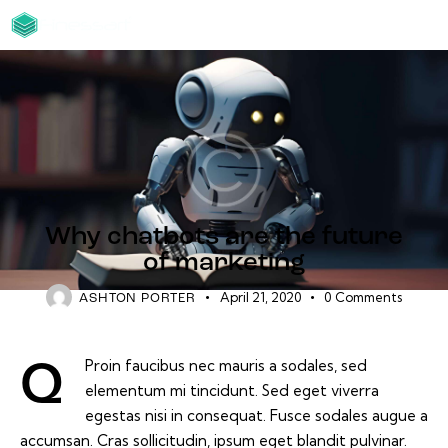
BLOG
Why chatbots are the future
of marketing
April 21, 2020
0
Comments
ASHTON PORTER
Proin faucibus nec mauris a sodales, sed
Q
elementum mi tincidunt. Sed eget viverra
egestas nisi in consequat. Fusce sodales augue a
accumsan. Cras sollicitudin, ipsum eget blandit pulvinar.