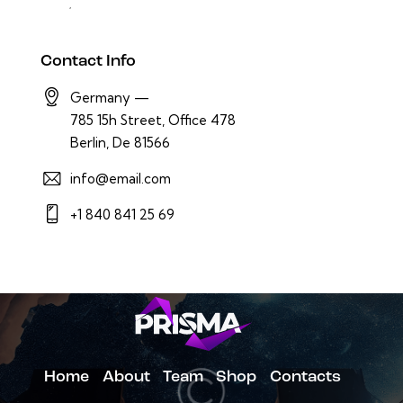
Contact Info
Germany —
785 15h Street, Office 478
Berlin, De 81566
info@email.com
+1 840 841 25 69
Home
About
Team
Shop
Contacts