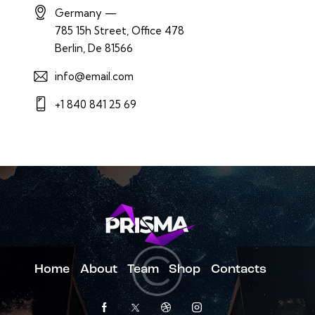
Germany —
785 15h Street, Office 478
Berlin, De 81566
info@email.com
+1 840 841 25 69
Home
About
Team
Shop
Contacts